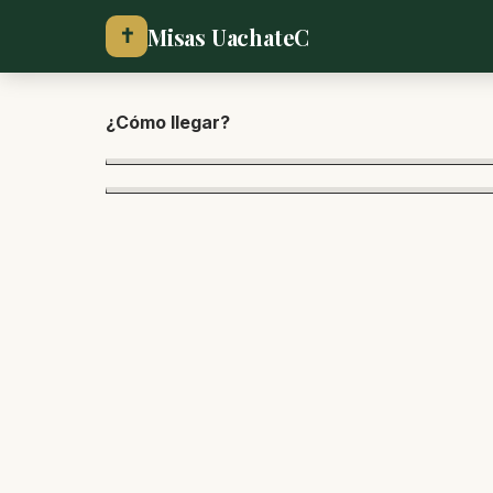
Misas UachateC
✝
¿Cómo lle
gar?