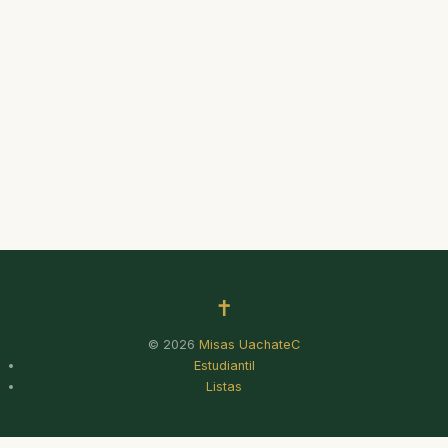
✝
© 2026
Misas UachateC
Estudiantil
Listas