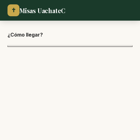
Misas UachateC
✝
¿Cómo lle
gar?