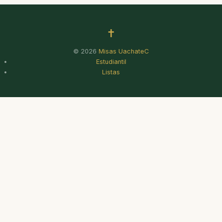
✝
© 2026
Misas UachateC
Estudiantil
Listas