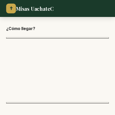
Misas UachateC
✝
¿Cómo lle
gar?