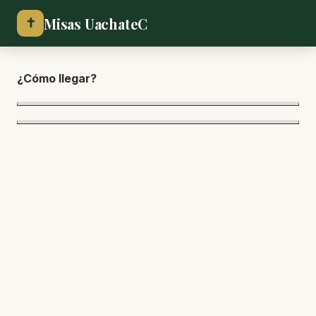
Misas UachateC
✝
¿Cómo lle
gar?