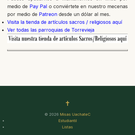
medio de
Pay Pal
o conviértete en nuestro mecenas
por medio de
Patreon
desde un dólar al mes.
Visita la tienda de artículos sacros / religiosos aquí
Ver todas las parroquias de Torrevieja
✝
© 2026
Misas UachateC
Estudiantil
Listas