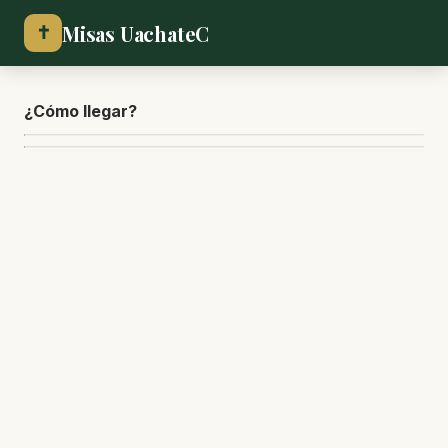
Misas UachateC
✝
¿Cómo lle
gar?