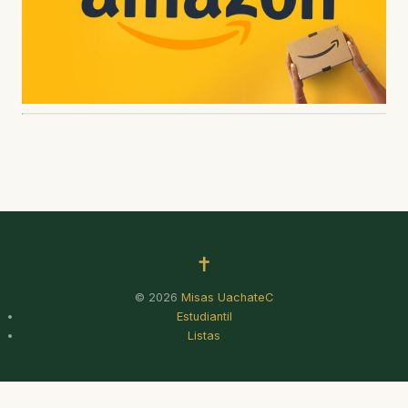
✝
© 2026
Misas UachateC
Estudiantil
Listas