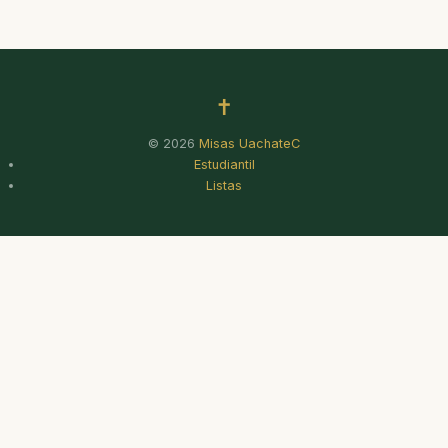
✝
© 2026
Misas UachateC
Estudiantil
Listas