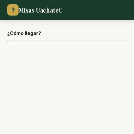
Misas UachateC
✝
¿Cómo lle
gar?