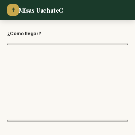
Misas UachateC
✝
¿Cómo lle
gar?