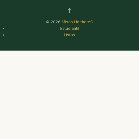
✝
© 2026
Misas UachateC
Estudiantil
Listas