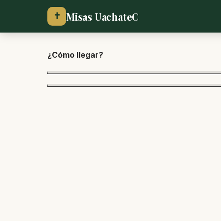
Misas UachateC
✝
¿Cómo lle
gar?