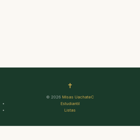
✝
© 2026
Misas UachateC
Estudiantil
Listas