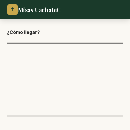
Misas UachateC
✝
¿Cómo lle
gar?