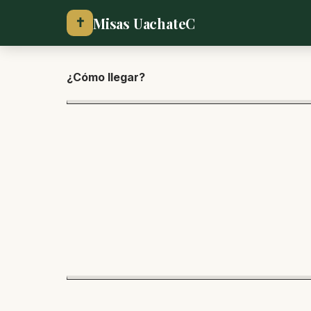
Misas UachateC
✝
¿Cómo lle
gar?