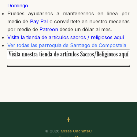
Domingo
Puedes ayudarnos a mantenernos en linea por
medio de
Pay Pal
o conviértete en nuestro mecenas
por medio de
Patreon
desde un dólar al mes.
Visita la tienda de artículos sacros / religiosos aquí
Ver todas las parroquia de Santiago de Compostela
✝
© 2026
Misas UachateC