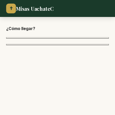
Misas UachateC
✝
¿Cómo lle
gar?