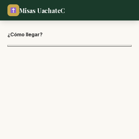
Misas UachateC
¿Cómo lle
gar?