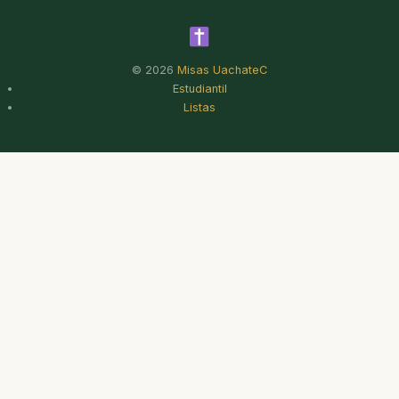
© 2026
Misas UachateC
Estudiantil
Listas