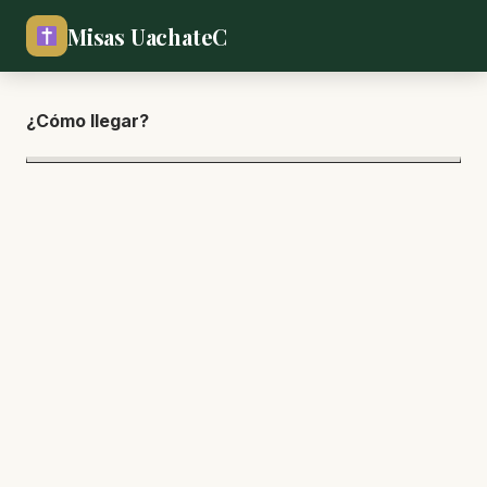
Misas UachateC
¿Cómo lle
gar?