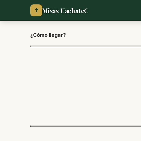
Misas UachateC
✝
¿Cómo lle
gar?