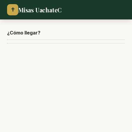
Misas UachateC
✝
¿Cómo lle
gar?