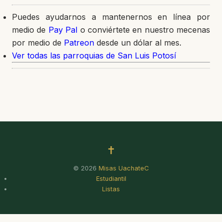
Puedes ayudarnos a mantenernos en línea por
medio de
Pay Pal
o conviértete en nuestro mecenas
por medio de
Patreon
desde un dólar al mes.
Ver todas las parroquias de San Luis Potosí
✝
© 2026
Misas UachateC
Estudiantil
Listas