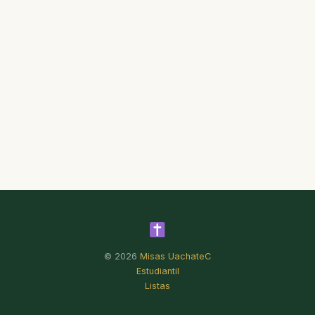
© 2026
Misas UachateC
Estudiantil
Listas