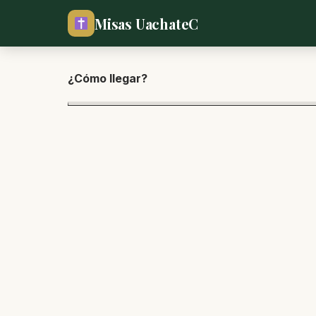
Misas UachateC
¿Cómo lle
gar?