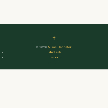
✝
© 2026
Misas UachateC
Estudiantil
Listas