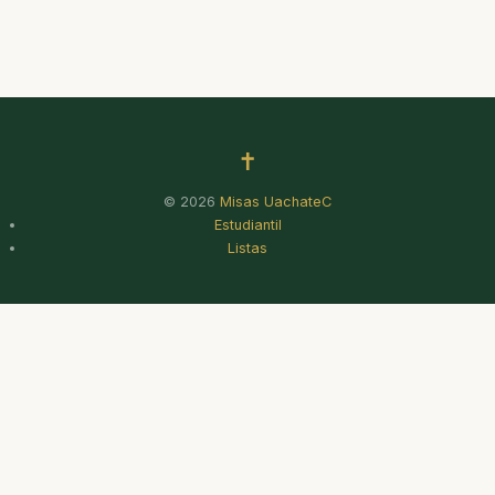
✝
© 2026
Misas UachateC
Estudiantil
Listas