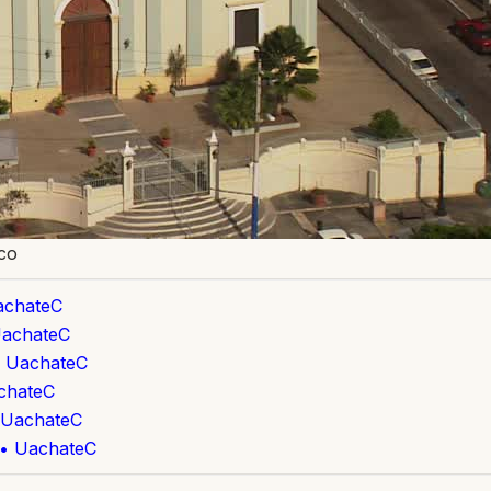
ico
achateC
UachateC
• UachateC
achateC
• UachateC
o • UachateC