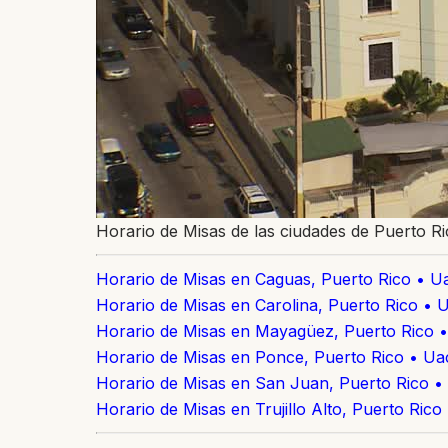
Horario de Misas de las ciudades de Puerto R
Horario de Misas en Caguas, Puerto Rico • U
Horario de Misas en Carolina, Puerto Rico • 
Horario de Misas en Mayagüez, Puerto Rico 
Horario de Misas en Ponce, Puerto Rico • U
Horario de Misas en San Juan, Puerto Rico 
Horario de Misas en Trujillo Alto, Puerto Ric