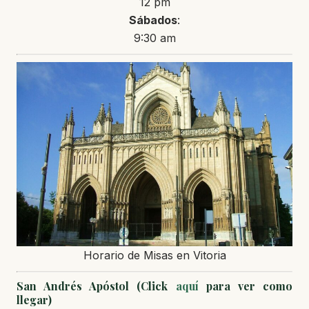
12 pm
Sábados
:
9:30 am
Horario de Misas en Vitoria
San Andrés Apóstol (Click
aquí
para ver como
llegar)