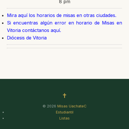
8 pm
Mira aquí los horarios de misas en otras ciudades.
Si encuentras algún error en horario de Misas en
Vitoria contáctanos aquí.
Diócesis de Vitoria
✝
© 2026
Misas UachateC
Estudiantil
Listas