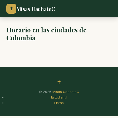
Misas UachateC
✝
Horario en las ciudades de
Colombia
✝
© 2026
Misas UachateC
Estudiantil
Listas