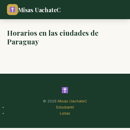
Misas UachateC
Horarios en las ciudades de
Paraguay
© 2026
Misas UachateC
Estudiantil
Listas