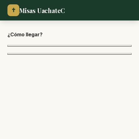
Misas UachateC
✝
¿Cómo lle
gar?