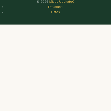
© 2026
Misas UachateC
Estudiantil
Listas