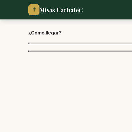
Misas UachateC
✝
¿Cómo lle
gar?