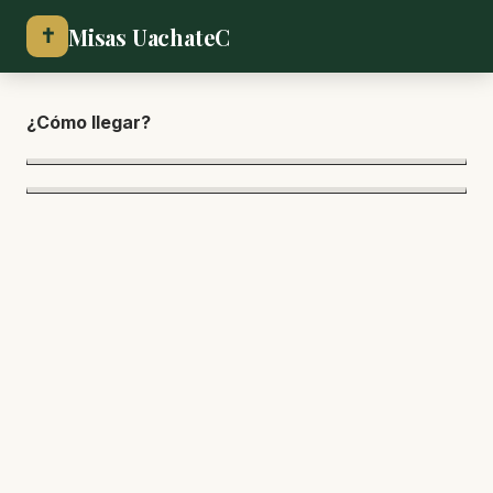
Misas UachateC
✝
¿Cómo lle
gar?