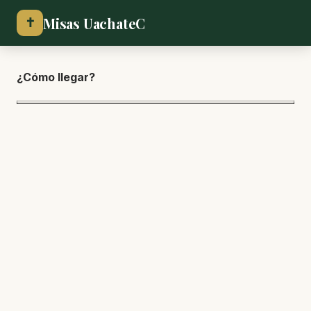
Misas UachateC
✝
¿Cómo lle
gar?