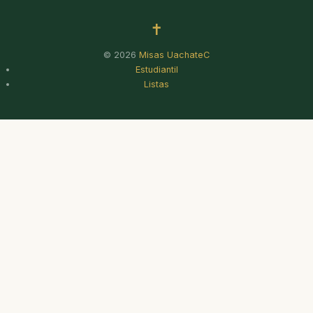
✝
© 2026
Misas UachateC
Estudiantil
Listas