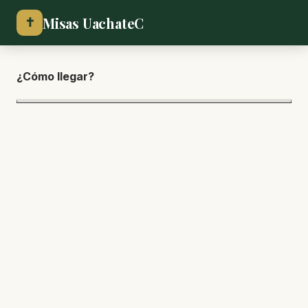
Misas UachateC
✝
¿Cómo lle
gar?