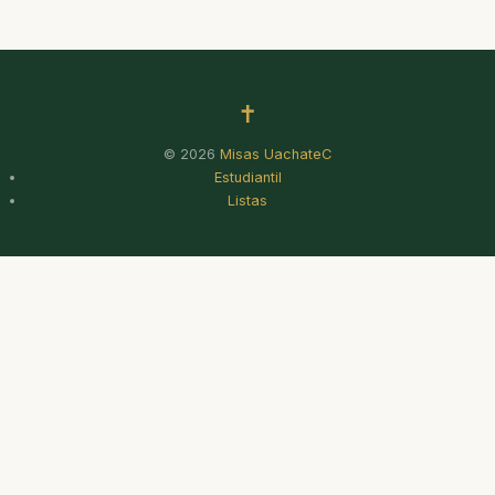
✝
© 2026
Misas UachateC
Estudiantil
Listas