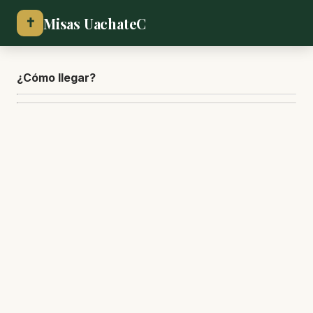
Misas UachateC
✝
¿Cómo lle
gar?