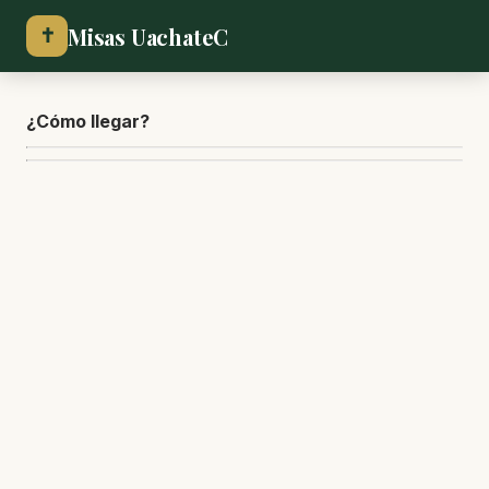
Misas UachateC
✝
¿Cómo lle
gar?