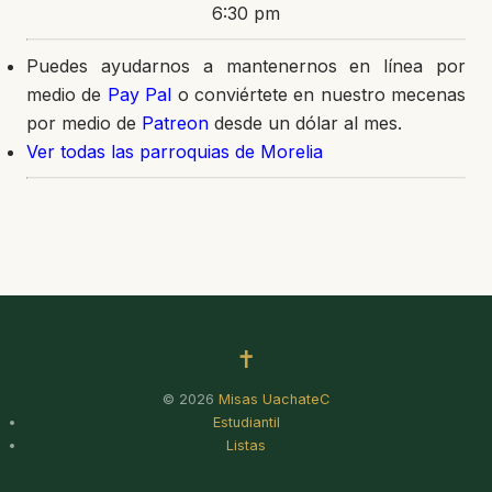
6:30 pm
Puedes ayudarnos a mantenernos en línea por
medio de
Pay Pal
o conviértete en nuestro mecenas
por medio de
Patreon
desde un dólar al mes.
Ver todas las parroquias de Morelia
✝
© 2026
Misas UachateC
Estudiantil
Listas