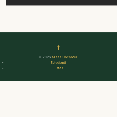
✝
© 2026
Misas UachateC
Estudiantil
Listas