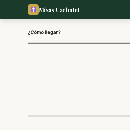
Misas UachateC
¿Cómo lle
gar?