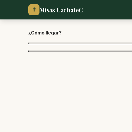
Misas UachateC
✝
¿Cómo lle
gar?