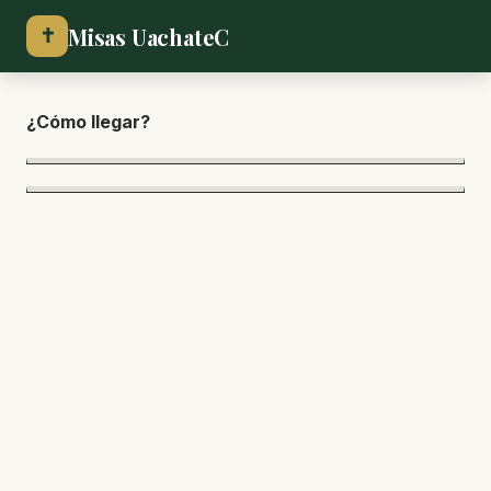
Misas UachateC
✝
¿Cómo lle
gar?