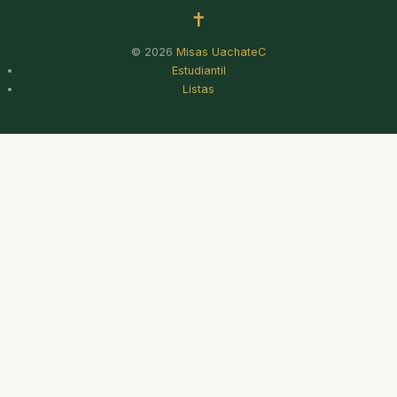
✝
© 2026
Misas UachateC
Estudiantil
Listas