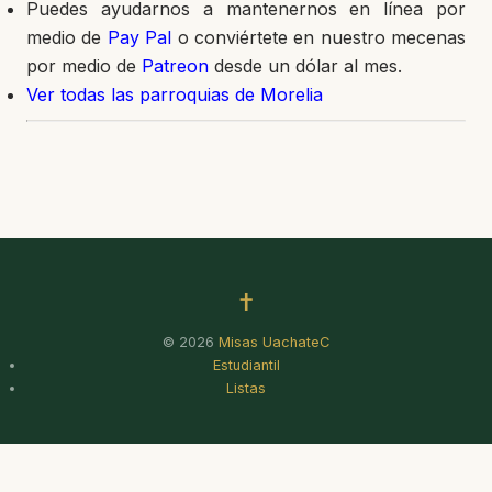
Puedes ayudarnos a mantenernos en línea por
medio de
Pay Pal
o conviértete en nuestro mecenas
por medio de
Patreon
desde un dólar al mes.
Ver todas las parroquias de Morelia
✝
© 2026
Misas UachateC
Estudiantil
Listas