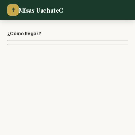
Misas UachateC
✝
¿Cómo lle
gar?