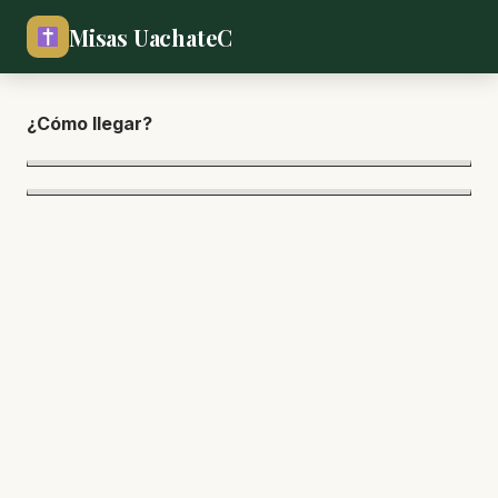
Misas UachateC
¿Cómo lle
gar?