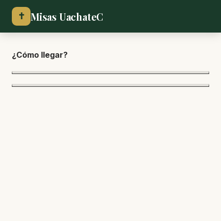
Misas UachateC
✝
¿Cómo lle
gar?