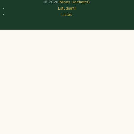
© 2026
Misas UachateC
Estudiantil
Listas