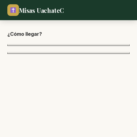
Misas UachateC
¿Cómo lle
gar?