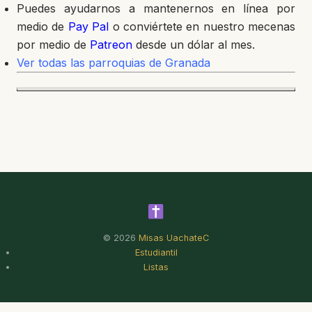
Puedes ayudarnos a mantenernos en línea por
medio de
Pay Pal
o conviértete en nuestro mecenas
por medio de
Patreon
desde un dólar al mes.
Ver todas las parroquias de Granada
© 2026
Misas UachateC
Estudiantil
Listas