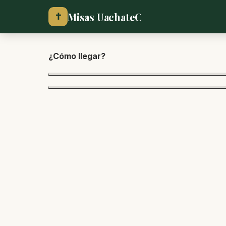
Misas UachateC
✝
¿Cómo lle
gar?