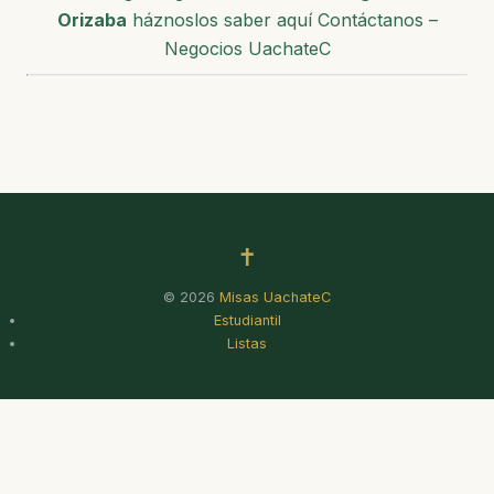
Orizaba
háznoslos saber aquí Contáctanos –
Negocios UachateC
✝
© 2026
Misas UachateC
Estudiantil
Listas