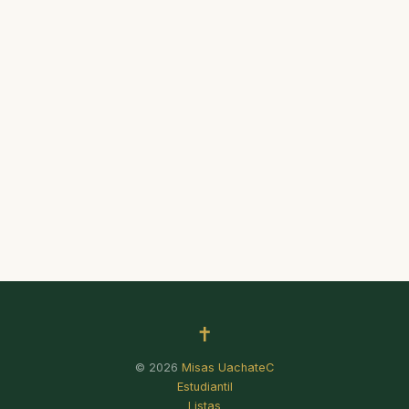
✝
© 2026
Misas UachateC
Estudiantil
Listas