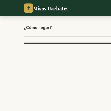
Misas UachateC
✝
¿Cómo lle
gar?