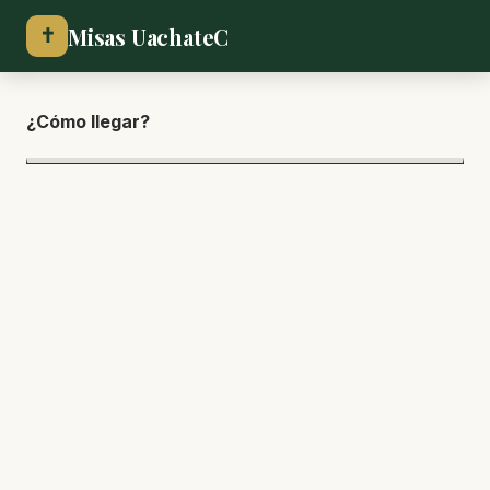
Misas UachateC
✝
¿Cómo lle
gar?