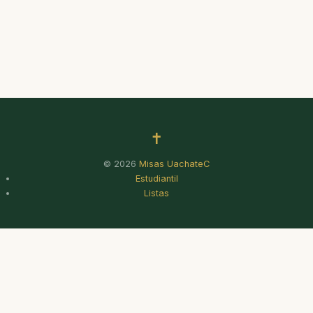
✝
© 2026
Misas UachateC
Estudiantil
Listas