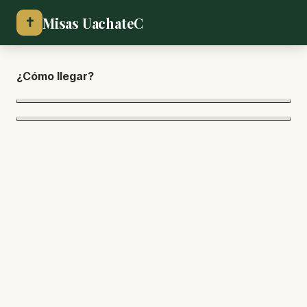
Misas UachateC
✝
¿Cómo llegar?