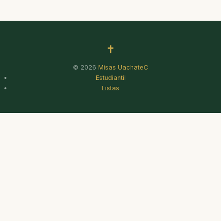
✝
© 2026
Misas UachateC
Estudiantil
Listas