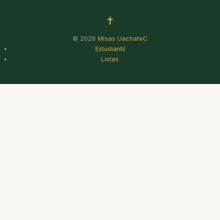
✝
© 2026
Misas UachateC
Estudiantil
Listas