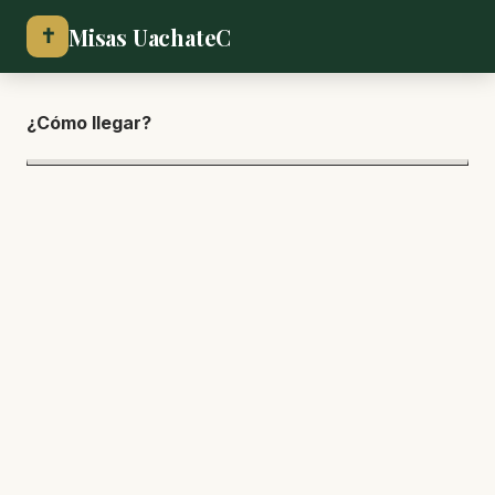
Misas UachateC
✝
¿Cómo lle
gar?