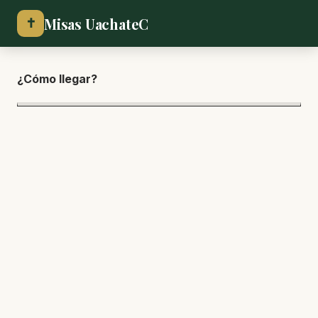
Misas UachateC
✝
¿Cómo lle
gar?