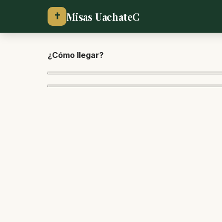
Misas UachateC
✝
¿Cómo lle
gar?