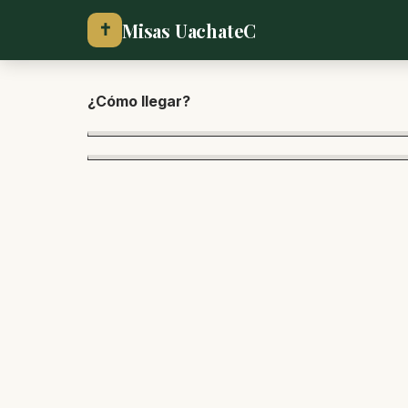
Misas UachateC
✝
¿Cómo lle
gar?