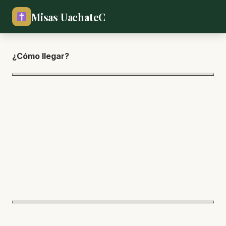
Misas UachateC
¿Cómo lle
gar?