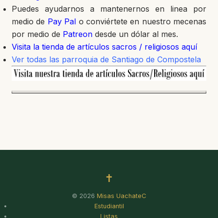
Puedes ayudarnos a mantenernos en linea por
medio de
Pay Pal
o conviértete en nuestro mecenas
por medio de
Patreon
desde un dólar al mes.
Visita la tienda de artículos sacros / religiosos aquí
Ver todas las parroquia de Santiago de Compostela
✝
© 2026
Misas UachateC
Estudiantil
Listas