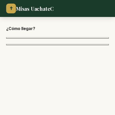
Misas UachateC
✝
¿Cómo lle
gar?