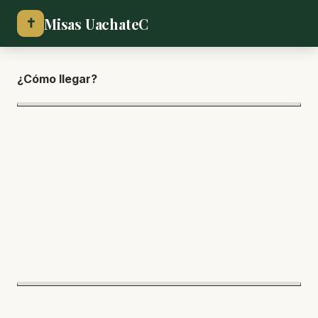
Misas UachateC
✝
¿Cómo lle
gar?