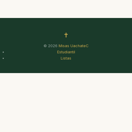
✝
© 2026
Misas UachateC
Estudiantil
Listas