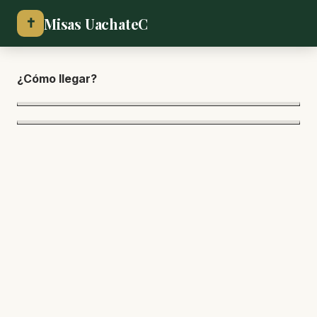
Misas UachateC
✝
¿Cómo lle
gar?