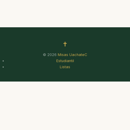
✝
© 2026
Misas UachateC
Estudiantil
Listas